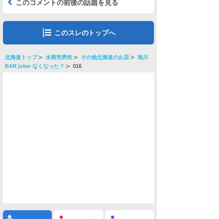
このコメントの前後の話題を見る
このスレのトップへ
北海道トップ
水商売男性
その他北海道のお店
旭川
BAR joker なくなった？
016