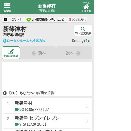
ホーム
新篠津村
石狩地域雑談
板移動
北海道版
新篠津村
スレ/全文検索
石狩地域雑談
1
ローカルルールと検索方法
ページ
/1
前へ
次へ
新規話題作成
【PR】あなたへのお薦め広告
新篠津村
53
05/22 08:37
新篠津 セブンイレブン
3
11/29 10:51