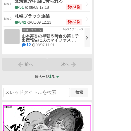
北海道が中国に奪られる
勢い1位
51
08/09 17:18
札幌ブラック企業
勢い2位
842
08/09 12:13
©ホスラブニュース
芸能・スポーツ
山本舞香の早朝５時台の第１子
出産報告に夫のマイファス …
12
08/07 11:01
前へ
次へ
1
ページ
/1
検索