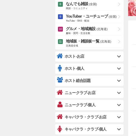
なんでも雑談
(全国)
雑談・コミュニティ
YouTuber・ユーチューブ
(全国)
YouTube・SNS・配信
グルメ・地域施設
(北海道)
趣味・質問・生活全般
地域板・雑談板一覧
(北海道)
北海道全域
ホスト-お店
ホスト-個人
ホスト総合話題
ニュークラブ-お店
ニュークラブ-個人
キャバクラ・クラブ-お店
キャバクラ・クラブ-個人