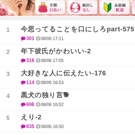
今思ってることを口にしろpart-575
301
08/06 17:11
年下彼氏がかわいい-2
316
08/06 17:05
大好きな人に伝えたい-176
114
08/06 16:53
黒犬の独り言🐕️
606
08/06 16:52
えり-2
835
08/06 16:50