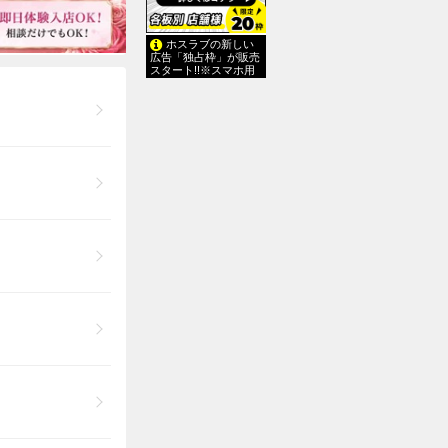
ホスラブの新しい
広告「独占枠」が販売
スタート!!※スマホ用