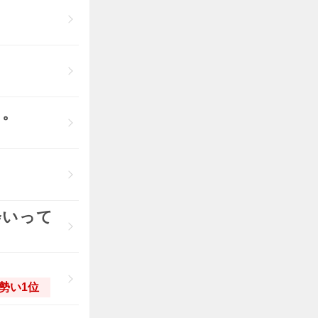
よ。
会いって
勢い1位