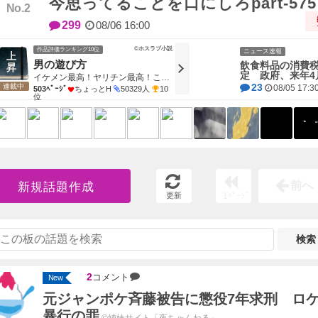
今思ってることを口にしろpart-575
299
08/06 16:00
©ホスラブ小説
作品評価ランキング10位
ニュース速報
男の遊び方
飲食料品の消費税
定 政府、来年4
イケメン最高！ヤリチン最高！これが女の裏側なんだよ！そこのあんた！こんな女に騙されんなよ！現在進行中のあたしにまつわる話！
23
連載中
08/05 17:3
503ﾍﾟｰｼﾞ
ちょっとH
50329人
10
位
前へ
新規話題作成
更新
1ﾍﾟｰｼﾞ
検索
2
コメント
New
元ジャンポケ斉藤被告に懲役7年求刑 ロ
暴行の罪
©姉妹サイト「夜ちゃんねる」