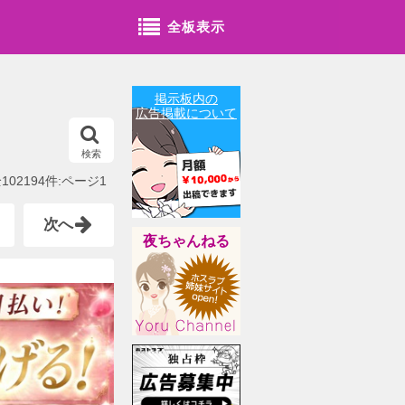
全板表示
掲示板内の
広告掲載について
検索
102194件:ページ1
次へ
夜ちゃんねる