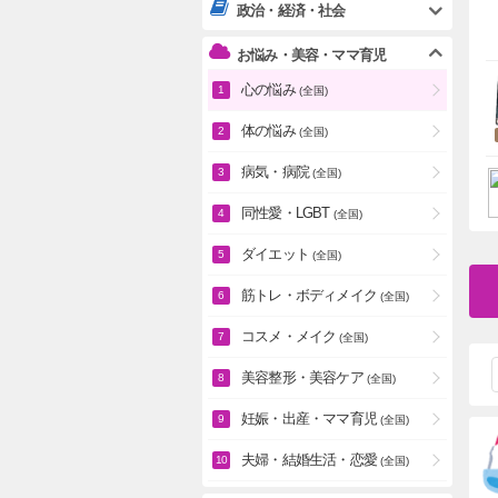
政治・経済・社会
お悩み・美容・ママ育児
心の悩み
(全国)
体の悩み
(全国)
病気・病院
(全国)
同性愛・LGBT
(全国)
ダイエット
(全国)
筋トレ・ボディメイク
(全国)
コスメ・メイク
(全国)
美容整形・美容ケア
(全国)
妊娠・出産・ママ育児
(全国)
夫婦・結婚生活・恋愛
(全国)