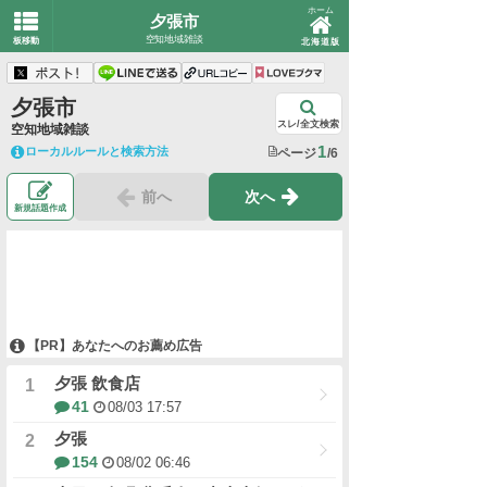
ホーム
夕張市
空知地域雑談
板移動
北海道版
夕張市
スレ/全文検索
空知地域雑談
1
ローカルルールと検索方法
ページ
/6
前へ
次へ
新規話題作成
【PR】あなたへのお薦め広告
夕張 飲食店
41
08/03 17:57
夕張
154
08/02 06:46