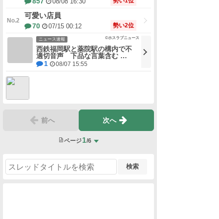
可愛い店員
勢い2位
70
07/15 00:12
©ホスラブニュース
ニュース速報
西鉄福岡駅と薬院駅の構内で不
適切音声 下品な言葉含む …
1
08/07 15:55
前へ
次へ
1
ページ
/6
検索