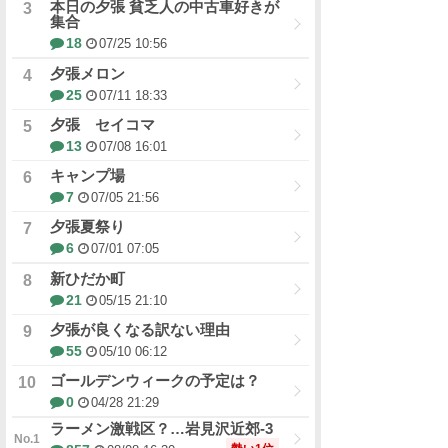
本日の夕張 貧乏人の中古車好きが
集合
18
07/25 10:56
夕張メロン
25
07/11 18:33
夕張 セイコマ
13
07/08 16:01
キャンプ場
7
07/05 21:56
夕張夏祭り
6
07/01 07:05
新ひだか町
21
05/15 21:10
夕張が良くなる訳ない理由
55
05/10 06:12
ゴールデンウィークの予定は？
0
04/28 21:29
ラーメン激戦区？…岩見沢近郊-3
勢い1位
857
08/08 16:30