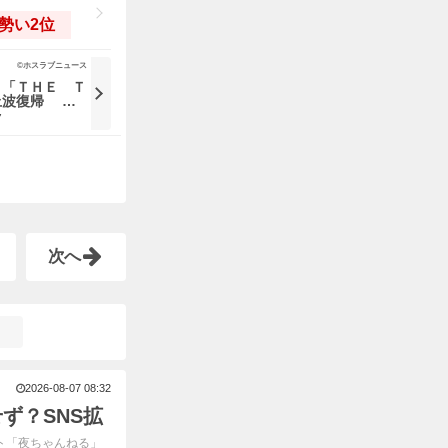
勢い2位
©ホスラブニュース
Ｓ「ＴＨＥ Ｔ
上波復帰 …
7
次へ
2026-08-07 08:32
ず？SNS拡
ト「夜ちゃんねる」