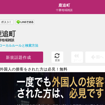
鹿追町
十勝地域雑談
鹿追町
勝地域雑談
ローカルルールと検索方法
前へ
新規話題作成
更新
1ﾍﾟｰｼﾞ
外国人の接客をされた方は必見！無料