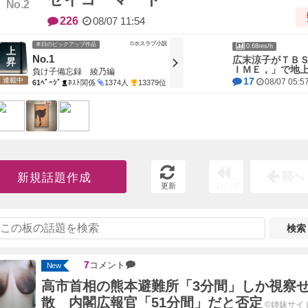
226
08/07 11:54
©ホスラブ小説
本日のピックアップ作品
0.68res/h
No.1
広末涼子がＴＢ
ＩＭＥ，」で地
負け子備忘録 綾乃編
17
連載中
08/07 05:5
61ﾍﾟｰｼﾞ
ﾎｽﾄ関係
1374人
13379位
前へ
新規話題作成
更新
1ﾍﾟｰｼﾞ
検索
7
コメント
New
高市首相の熊本避難所「3分間」しか視察せ
散 内閣広報官「51分間」だと否定
©姉妹サイ