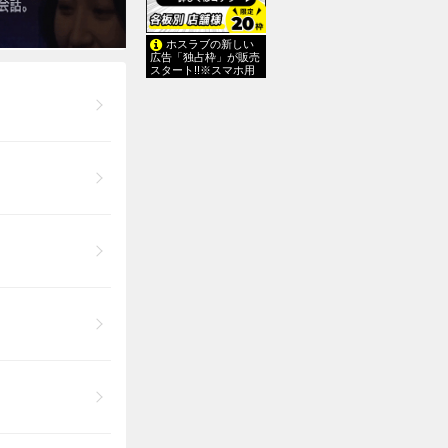
ホスラブの新しい
広告「独占枠」が販売
スタート!!※スマホ用