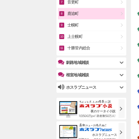
音更町
鹿追町
士幌町
上士幌町
十勝管内総合
釧路地域雑談
根室地域雑談
ホスラブニュース
夜のケータイ小説
ホスラブニュース