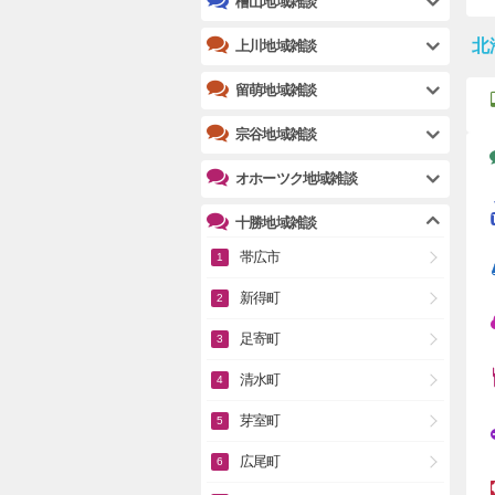
檜山地域雑談
北
上川地域雑談
留萌地域雑談
宗谷地域雑談
オホーツク地域雑談
十勝地域雑談
帯広市
新得町
足寄町
清水町
芽室町
広尾町