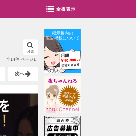
全板表示
掲示板内の
広告掲載について
検索
全14件:ページ1
次へ
夜ちゃんねる