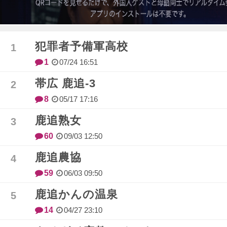
犯罪者予備軍高校
1
07/24 16:51
帯広 鹿追-3
8
05/17 17:16
鹿追熟女
60
09/03 12:50
鹿追農協
59
06/03 09:50
鹿追かんの温泉
14
04/27 23:10