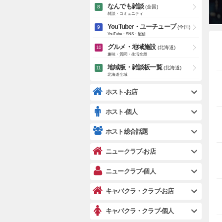
なんでも雑談
(全国)
雑談・コミュニティ
YouTuber・ユーチューブ
(全国)
YouTube・SNS・配信
グルメ・地域施設
(北海道)
趣味・質問・生活全般
地域板・雑談板一覧
(北海道)
北海道全域
ホスト-お店
ホスト-個人
ホスト総合話題
ニュークラブ-お店
ニュークラブ-個人
キャバクラ・クラブ-お店
キャバクラ・クラブ-個人