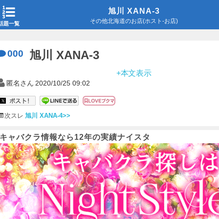
旭川 XANA-3
その他北海道のお店(ホスト-お店)
話題一覧
000
旭川 XANA-3
+本文表示
匿名さん
2020/10/25 09:02
次スレ
旭川 XANA-4>>
キャバクラ情報なら12年の実績ナイスタ