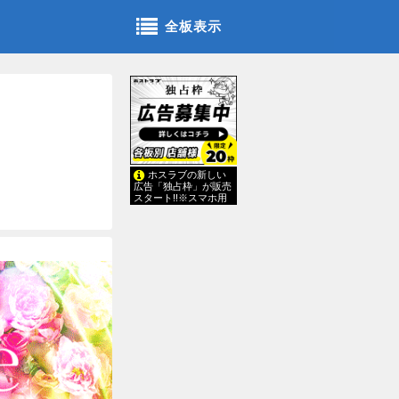
全板表示
ホスラブの新しい
広告「独占枠」が販売
スタート!!※スマホ用