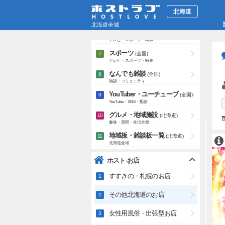
テレビ・芸能
北海道
(全国)
テレビ・スポーツ・時事
北海道全域
事件・事故・時事ネタ
(全国)
テレビ・スポーツ・時事
スポーツ
(全国)
テレビ・スポーツ・時事
なんでも雑談
(全国)
雑談・コミュニティ
YouTuber・ユーチューブ
(全国)
YouTube・SNS・配信
グルメ・地域施設
(北海道)
趣味・質問・生活全般
地域板・雑談板一覧
(北海道)
北海道全域
ホスト-お店
すすきの・札幌のお店
その他北海道のお店
女性用風俗・出張型お店