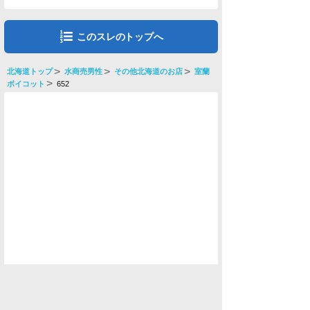
このスレのトップへ
北海道トップ
水商売男性
その他北海道のお店
室蘭
ボイコット
652
水商売男性
水商売女性
風俗関係