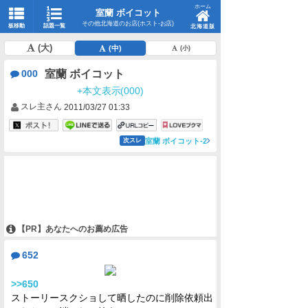
ホーム
室蘭 ボイコット
その他北海道のお店(ホスト-お店)
板移動
話題一覧
北海道版
(大)
(中)
(小)
室蘭 ボイコット
000
+本文表示(000)
スレ主さん
2011/03/27 01:33
室蘭 ボイコット-2
次スレ
【PR】あなたへのお薦め広告
652
>>650
ストーリースクショして晒したのに削除依頼出