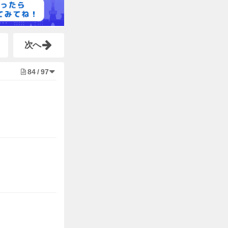
次へ
84
/
97