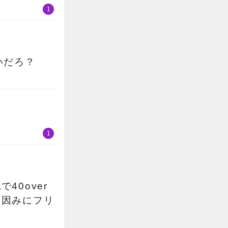
1
いだろ？
1
0over
？因みにフリ