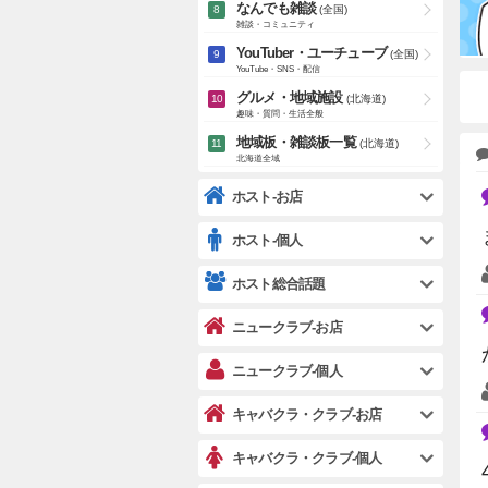
なんでも雑談
(全国)
雑談・コミュニティ
YouTuber・ユーチューブ
(全国)
YouTube・SNS・配信
グルメ・地域施設
(北海道)
趣味・質問・生活全般
地域板・雑談板一覧
(北海道)
北海道全域
ホスト-お店
ホスト-個人
ホスト総合話題
ニュークラブ-お店
ニュークラブ-個人
キャバクラ・クラブ-お店
キャバクラ・クラブ-個人