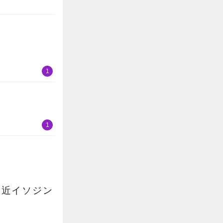
1
1
最近イソジン