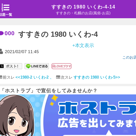
すすきの 1980 いくわ-4-14
すすきの・札幌のお店(風俗-お店)
話題一覧
000
すすきの 1980 いくわ-4
+本文表示
2021/02/07 11:45
このお
前スレ
<<1980-2 いくわ-2 、
次スレ
すすきの 1980 いくわ-5>>
「ホストラブ」で宣伝をしてみませんか？