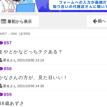
前へ
最初から表示
857
～
866
(全999)
857
まやとかなどっちテクある？
匿名さん
2021/10/30 13:14
858
かなさんの方が、見た目いい！
匿名さん
2021/10/30 14:30
859
48歳あずさ