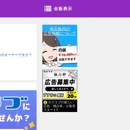
全板表示
掲示板内の
広告掲載について
店のオーナーですか？
ホスラブの新しい
広告「独占枠」が販売
スタート!!