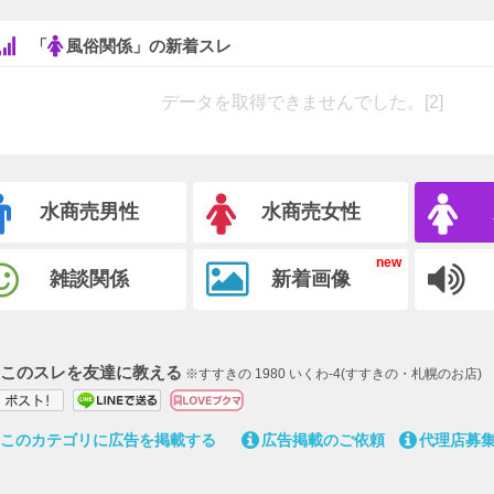
「
風俗関係」の新着スレ
データを取得できませんでした。[2]
水商売男性
水商売女性
雑談関係
新着画像
このスレを友達に教える
※すすきの 1980 いくわ-4(すすきの・札幌のお店)
このカテゴリに広告を掲載する
広告掲載のご依頼
代理店募