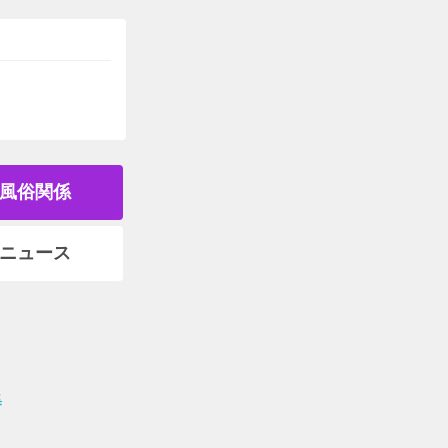
風俗関係
ニュース
集