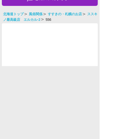
北海道トップ
風俗関係
すすきの・札幌のお店
ススキ
ノ最高級店 エルカル-2
556
水商売男性
水商売女性
風俗関係
雑談関係
新着画像
ニュース