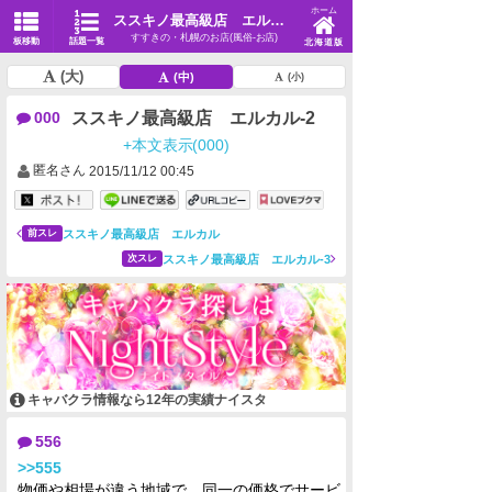
ホーム
ススキノ最高級店 エルカル-2
すすきの・札幌のお店(風俗-お店)
板移動
話題一覧
北海道版
(大)
(中)
(小)
ススキノ最高級店 エルカル-2
000
+本文表示(000)
匿名さん
2015/11/12 00:45
ススキノ最高級店 エルカル
前スレ
ススキノ最高級店 エルカル-3
次スレ
キャバクラ情報なら12年の実績ナイスタ
556
>>555
物価や相場が違う地域で、同一の価格でサービ