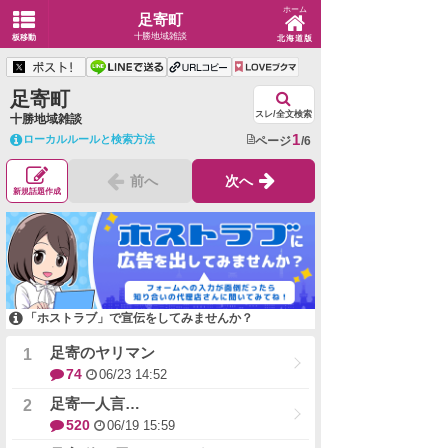
ホーム
足寄町
十勝地域雑談
板移動
北海道版
足寄町
スレ/全文検索
十勝地域雑談
1
ローカルルールと検索方法
ページ
/6
前へ
次へ
新規話題作成
「ホストラブ」で宣伝をしてみませんか？
足寄のヤリマン
74
06/23 14:52
足寄一人言…
520
06/19 15:59