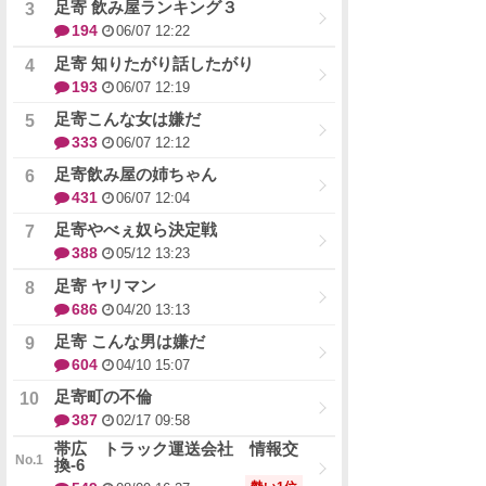
足寄 飲み屋ランキング３
194
06/07 12:22
足寄 知りたがり話したがり
193
06/07 12:19
足寄こんな女は嫌だ
333
06/07 12:12
足寄飲み屋の姉ちゃん
431
06/07 12:04
足寄やべぇ奴ら決定戦
388
05/12 13:23
足寄 ヤリマン
686
04/20 13:13
足寄 こんな男は嫌だ
604
04/10 15:07
足寄町の不倫
387
02/17 09:58
帯広 トラック運送会社 情報交
換-6
勢い1位
549
08/09 16:27