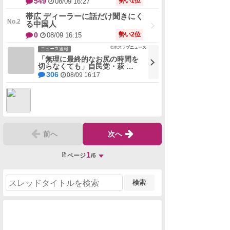
帯広 ディーラーに話だけ聞きにく
る中国人
勢い2位
0
08/09 16:15
©ホスラブニュース
ニュース速報
「無理に最終的なお尻の時間を
切らなくても」自民党・萩 …
306
08/09 16:17
前へ
次へ
1
ページ
/6
検索